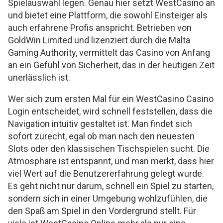
Spielauswahl legen. Genau hier setzt WestCasino an
und bietet eine Plattform, die sowohl Einsteiger als
auch erfahrene Profis anspricht. Betrieben von
GoldWin Limited und lizenziert durch die Malta
Gaming Authority, vermittelt das Casino von Anfang
an ein Gefühl von Sicherheit, das in der heutigen Zeit
unerlässlich ist.
Wer sich zum ersten Mal für ein WestCasino Casino
Login entscheidet, wird schnell feststellen, dass die
Navigation intuitiv gestaltet ist. Man findet sich
sofort zurecht, egal ob man nach den neuesten
Slots oder den klassischen Tischspielen sucht. Die
Atmosphäre ist entspannt, und man merkt, dass hier
viel Wert auf die Benutzererfahrung gelegt wurde.
Es geht nicht nur darum, schnell ein Spiel zu starten,
sondern sich in einer Umgebung wohlzufühlen, die
den Spaß am Spiel in den Vordergrund stellt. Für