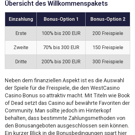
Übersicht des Willkommenspakets
Einzahlung
Bonus-Option 1
Bonus-Option 2
Erste
100% bis 200 EUR
200 Freispiele
Zweite
70% bis 300 EUR
150 Freispiele
Dritte
200% bis 200 EUR
300 Freispiele
Neben dem finanziellen Aspekt ist es die Auswahl
der Spiele für die Freispiele, die den WestCasino
Casino Bonus so attraktiv macht. Mit Titeln wie Book
of Dead setzt das Casino auf bewährte Favoriten der
Community. Man sollte jedoch im Hinterkopf
behalten, dass bestimmte Zahlungsmethoden von
den Bonusangeboten ausgeschlossen sein können.
Ein kurzer Blick in die Bonusbedingungen spart hier