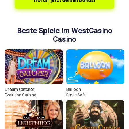
Hol dir jetzt deinen Bonus!
Beste Spiele im WestCasino
Casino
Dream Catcher
Balloon
Evolution Gaming
SmartSoft