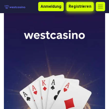
Anmeldung
Registrieren