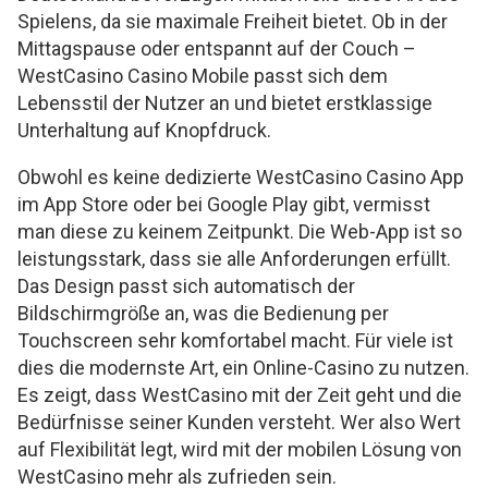
Spielens, da sie maximale Freiheit bietet. Ob in der
Mittagspause oder entspannt auf der Couch –
WestCasino Casino Mobile passt sich dem
Lebensstil der Nutzer an und bietet erstklassige
Unterhaltung auf Knopfdruck.
Obwohl es keine dedizierte WestCasino Casino App
im App Store oder bei Google Play gibt, vermisst
man diese zu keinem Zeitpunkt. Die Web-App ist so
leistungsstark, dass sie alle Anforderungen erfüllt.
Das Design passt sich automatisch der
Bildschirmgröße an, was die Bedienung per
Touchscreen sehr komfortabel macht. Für viele ist
dies die modernste Art, ein Online-Casino zu nutzen.
Es zeigt, dass WestCasino mit der Zeit geht und die
Bedürfnisse seiner Kunden versteht. Wer also Wert
auf Flexibilität legt, wird mit der mobilen Lösung von
WestCasino mehr als zufrieden sein.