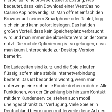
bedeutet, dass kein Download einer WestCasino
Casino App notwendig ist. Man öffnet einfach den
Browser auf seinem Smartphone oder Tablet, loggt
sich ein und kann sofort loslegen. Das hat den
großen Vorteil, dass kein Speicherplatz verbraucht
wird und man immer die aktuellste Version der Seite
nutzt. Die mobile Optimierung ist so gelungen, dass
man kaum Unterschiede zur Desktop-Version
bemerkt.
Die Ladezeiten sind kurz, und die Spiele laufen
flüssig, sofern eine stabile Internetverbindung
besteht. Das ist besonders wichtig, wenn man
unterwegs eine schnelle Runde drehen möchte. Alle
Funktionen, von der Einzahlung bis hin zum Kontakt
mit dem Kundenservice, stehen auch mobil
uneingeschränkt zur Verfügung. Viele Spieler in
Deutschland bevorzugen mittlerweile diese Art des