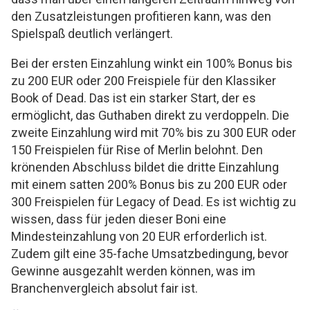
den Zusatzleistungen profitieren kann, was den
Spielspaß deutlich verlängert.
Bei der ersten Einzahlung winkt ein 100% Bonus bis
zu 200 EUR oder 200 Freispiele für den Klassiker
Book of Dead. Das ist ein starker Start, der es
ermöglicht, das Guthaben direkt zu verdoppeln. Die
zweite Einzahlung wird mit 70% bis zu 300 EUR oder
150 Freispielen für Rise of Merlin belohnt. Den
krönenden Abschluss bildet die dritte Einzahlung
mit einem satten 200% Bonus bis zu 200 EUR oder
300 Freispielen für Legacy of Dead. Es ist wichtig zu
wissen, dass für jeden dieser Boni eine
Mindesteinzahlung von 20 EUR erforderlich ist.
Zudem gilt eine 35-fache Umsatzbedingung, bevor
Gewinne ausgezahlt werden können, was im
Branchenvergleich absolut fair ist.