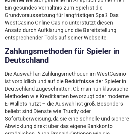
externer Beratungsstellen in Anspruch zu nehmen.
Ein gesundes Verhältnis zum Spiel ist die
Grundvoraussetzung für langfristigen Spaß. Das
WestCasino Online Casino unterstützt diesen
Ansatz durch Aufklärung und die Bereitstellung
entsprechender Tools auf seiner Webseite.
Zahlungsmethoden für Spieler in
Deutschland
Die Auswahl an Zahlungsmethoden im WestCasino
ist vorbildlich und auf die Bedürfnisse der Spieler in
Deutschland zugeschnitten. Ob man nun klassische
Methoden wie Kreditkarten bevorzugt oder moderne
E-Wallets nutzt – die Auswahl ist groß. Besonders
beliebt sind Dienste wie Trustly oder
Sofortüberweisung, da sie eine schnelle und sichere
Abwicklung direkt über das eigene Bankkonto
ermöglichen. Auch Prepaid-Optionen wie die